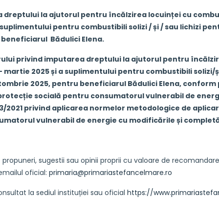
 dreptului la ajutorul pentru încălzirea locuinței cu combust
uplimentului pentru combustibili solizi / și / sau lichizi 
beneficiarul Bădulici Elena.
ului privind imputarea dreptului la ajutorul pentru încălzire
 martie 2025 și a suplimentului pentru combustibili solizi/ș
brie 2025, pentru beneficiarul Bădulici Elena, conform pre
 protecție socială pentru consumatorul vulnerabil de energi
73/2021 privind aplicarea normelor metodologice de aplicare
umatorul vulnerabil de energie cu modificările și completă
puneri, sugestii sau opinii proprii cu valoare de recomandare p
emailul oficial:
primaria@primariastefancelmare.ro
tat la sediul instituției sau oficial
https://www.primariastefa