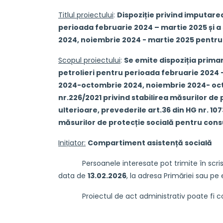
Titlul proiectului
:
Dispoziție privind imputarea
perioada februarie 2024 – martie 2025 și a s
2024, noiembrie 2024 - martie 2025 pentru 
Scopul proiectului
:
Se emite dispoziția primar
petrolieri pentru perioada februarie 2024 –
2024-octombrie 2024, noiembrie 2024- octom
nr.226/2021 privind stabilirea măsurilor de
ulterioare, prevederile art.36 din HG nr. 10
măsurilor de protecție socială pentru cons
Inițiator:
Compartiment asistență socială
Persoanele interesate pot trimite în scris pro
data de
13.02.2026
, la adresa Primăriei sau pe 
Proiectul de act administrativ poate fi consul