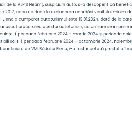
ciali de la AJPIS Neamț, suspiciuni auto, s-a descoperit că benefic
e 2017, ceea ce duce la excluderea acordării venitului minim de i
ici Elena a cumpărat autoturismul este 19.01.2024, dată de la care
ut cunoscut procurarea acestui autoturism, ca urmare se impun
ocuinței ( perioada februarie 2024 – martie 2024 și perioada no
bili solizi ( perioada februarie 2024 – octombrie 2024, noiembr
eneficiara de VMI Bădulici Elena, i-a fost încetată prestația înc