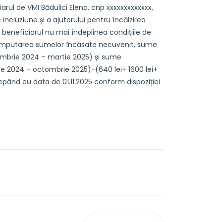
iarul de VMI Bădulici Elena, cnp xxxxxxxxxxxxx,
ncluziune și a ajutorului pentru încălzirea
 beneficiarul nu mai îndeplinea condițiile de
e imputarea sumelor încasate necuvenit, sume
iembrie 2024 – martie 2025) și sume
ie 2024 – octombrie 2025)-(640 lei+ 1600 lei+
epând cu data de 01.11.2025 conform dispoziției