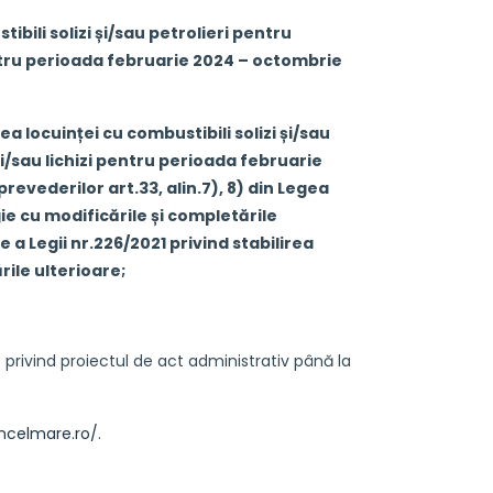
ibili solizi și/sau petrolieri pentru
pentru perioada februarie 2024 – octombrie
a locuinței cu combustibili solizi și/sau
i/sau lichizi pentru perioada februarie
vederilor art.33, alin.7), 8) din Legea
e cu modificările și completările
 a Legii nr.226/2021 privind stabilirea
rile ulterioare
;
rivind proiectul de act administrativ până la
ncelmare.ro/
.