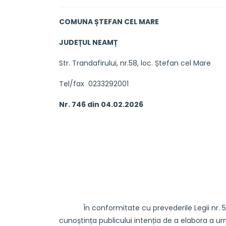
COMUNA ȘTEFAN CEL MARE
JUDEȚUL NEAMȚ
Str. Trandafirului, nr.58, loc. Ștefan cel Mare
Tel/fax 0233292001
Nr. 746 din 04.02.2026
În conformitate cu prevederile Legii nr. 52/2
cunoștința publicului intenția de a elabora a ur