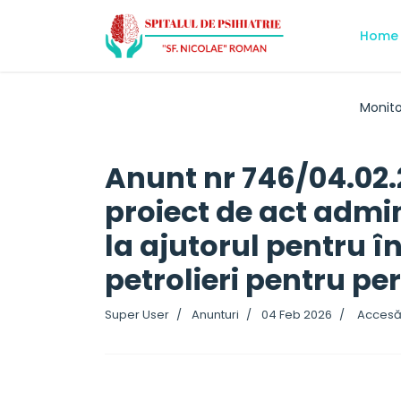
Home
Monito
Anunt nr 746/04.02.
proiect de act admin
la ajutorul pentru în
petrolieri pentru pe
Super User
Anunturi
04 Feb 2026
Accesăr