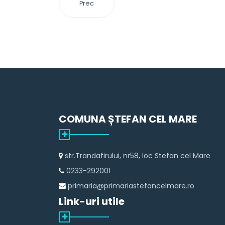
Prec
COMUNA ȘTEFAN CEL MARE
str.Trandafirului, nr58, loc Stefan cel Mare
0233-292001
primaria@primariastefancelmare.ro
Link-uri utile