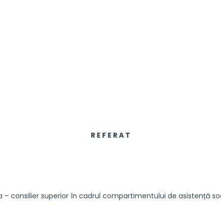
R E F E R A T
ilier superior în cadrul compartimentului de asistență socia