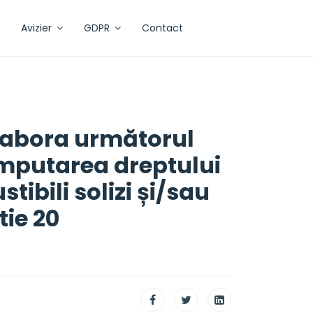
Avizier
GDPR
Contact
elabora următorul
 imputarea dreptului
tibili solizi și/sau
tie 20