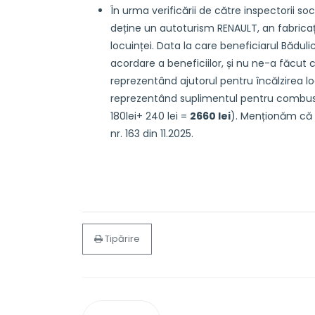
În urma verificării de către inspectorii so
deține un autoturism RENAULT, an fabricați
locuinței. Data la care beneficiarul Bădul
acordare a beneficiilor, și nu ne-a făc
reprezentând ajutorul pentru încălzirea l
reprezentând suplimentul pentru combusti
180lei+ 240 lei =
2660 lei
). Menționăm că b
nr. 163 din 11.2025.
Tipărire